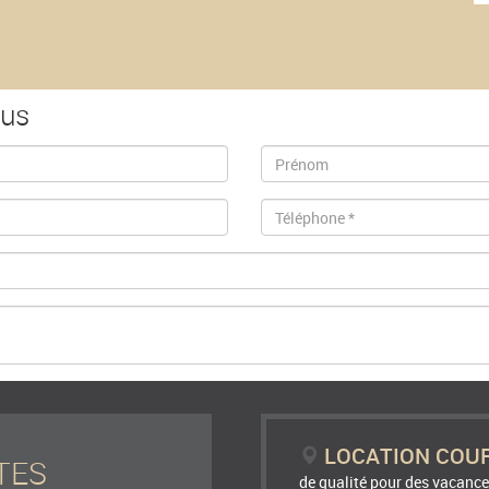
ous
LOCATION COU
TES
de qualité pour des vacance