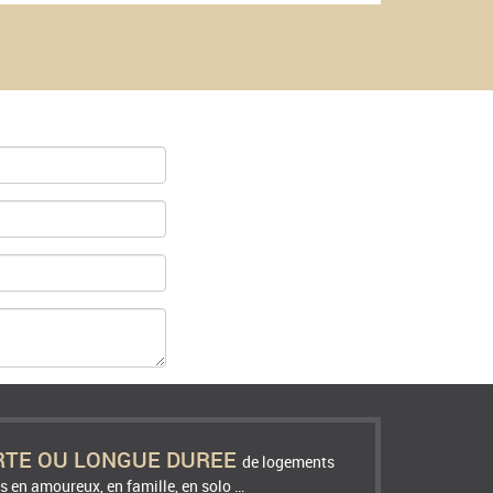
RTE OU LONGUE DUREE
de logements
s en amoureux, en famille, en solo …