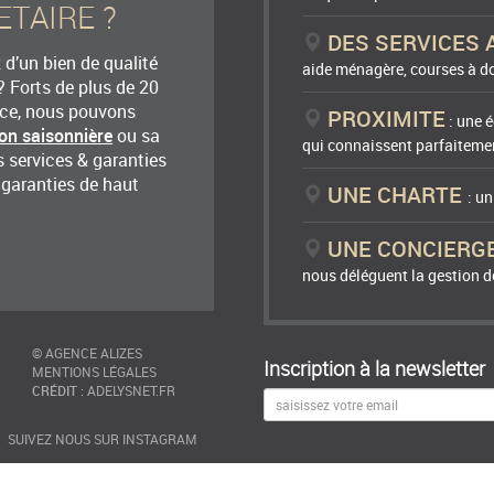
ETAIRE ?
DES SERVICES 
d’un bien de qualité
aide ménagère, courses à do
? Forts de plus de 20
nce, nous pouvons
PROXIMITE
: une é
ion saisonnière
ou sa
qui connaissent parfaitemen
 services & garanties
 garanties de haut
UNE CHARTE
: u
UNE CONCIERG
nous déléguent la gestion de
©
AGENCE ALIZES
Inscription à la newsletter
MENTIONS LÉGALES
CRÉDIT
:
ADELYSNET.FR
SUIVEZ NOUS SUR INSTAGRAM